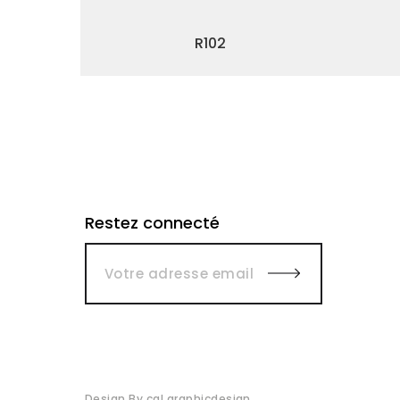
R102
Restez connecté
Design By cal.graphicdesign