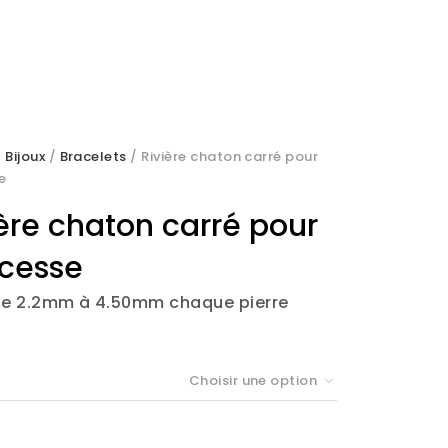
/
Bijoux
/
Bracelets
/ Rivière chaton carré pour
e
ère chaton carré pour
ncesse
 de 2.2mm à 4.50mm chaque pierre
Choisir une option