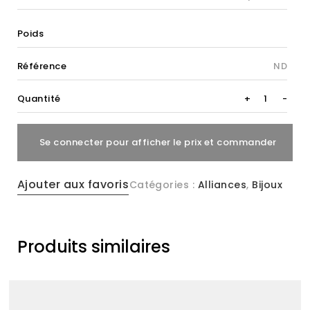
Poids
Référence
ND
R102
Quantité
+
-
quantity
Se connecter pour afficher le prix et commander
Ajouter aux favoris
Catégories :
Alliances
,
Bijoux
Produits similaires