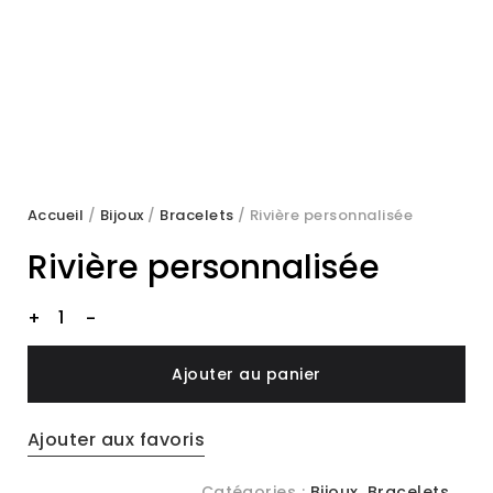
Accueil
/
Bijoux
/
Bracelets
/ Rivière personnalisée
Rivière personnalisée
Rivière
+
-
personnalisée
quantity
Ajouter au panier
Ajouter aux favoris
Catégories :
Bijoux
,
Bracelets