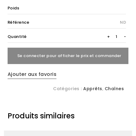
Poids
Référence
ND
Forçat
Quantité
+
-
Marine
Miroir
Se connecter pour afficher le prix et commander
quantity
Ajouter aux favoris
Catégories :
Apprêts
,
Chaînes
Produits similaires