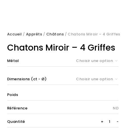
Accueil
/
Apprêts
/
Châtons
/ Chatons Miroir – 4 Griffes
Chatons Miroir – 4 Griffes
Métal
Choisir une option
Dimensions (ct - Ø)
Choisir une option
Poids
Référence
ND
Chatons
Quantité
+
-
Miroir